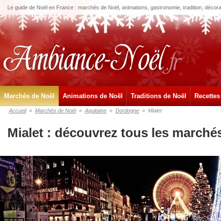
Le guide de Noël en France : marchés de Noël, animations, gastronomie, tradition, décora
Marchés de Noël
Animations de Noël
Traditions de Noël
Recettes
Accueil
»
Marchés de Noël
»
Aquitaine
»
Dordogne
»
Mialet
Mialet : découvrez tous les marché