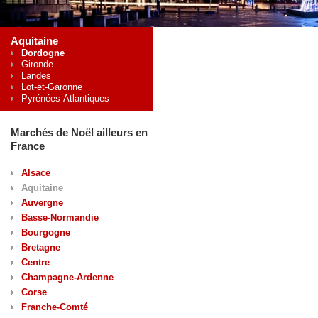
Aquitaine
Dordogne
Gironde
Landes
Lot-et-Garonne
Pyrénées-Atlantiques
Marchés de Noël ailleurs en
France
Alsace
Aquitaine
Auvergne
Basse-Normandie
Bourgogne
Bretagne
Centre
Champagne-Ardenne
Corse
Franche-Comté