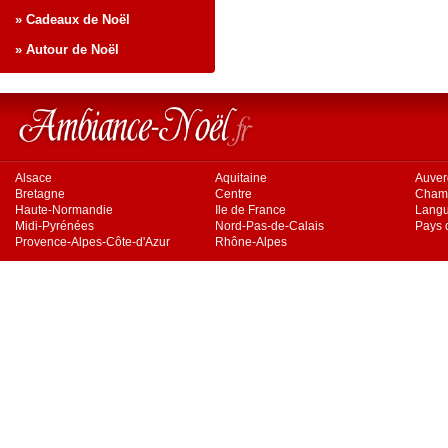
» Cadeaux de Noël
» Autour de Noël
Alsace
Aquitaine
Auve
Bretagne
Centre
Cham
Haute-Normandie
Ile de France
Langu
Midi-Pyrénées
Nord-Pas-de-Calais
Pays d
Provence-Alpes-Côte-d'Azur
Rhône-Alpes