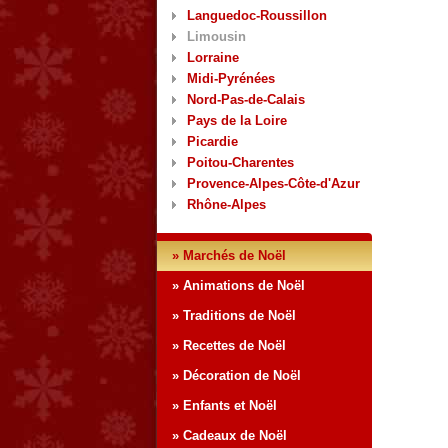
Languedoc-Roussillon
Limousin
Lorraine
Midi-Pyrénées
Nord-Pas-de-Calais
Pays de la Loire
Picardie
Poitou-Charentes
Provence-Alpes-Côte-d'Azur
Rhône-Alpes
» Marchés de Noël
» Animations de Noël
» Traditions de Noël
» Recettes de Noël
» Décoration de Noël
» Enfants et Noël
» Cadeaux de Noël