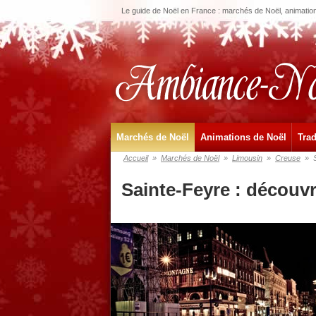
Le guide de Noël en France : marchés de Noël, animations
Marchés de Noël
Animations de Noël
Trad
Accueil
»
Marchés de Noël
»
Limousin
»
Creuse
»
Sainte-Feyre : découv