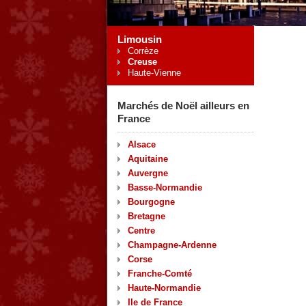
Limousin
Corrèze
Creuse
Haute-Vienne
Marchés de Noël ailleurs en
France
Alsace
Aquitaine
Auvergne
Basse-Normandie
Bourgogne
Bretagne
Centre
Champagne-Ardenne
Corse
Franche-Comté
Haute-Normandie
Ile de France