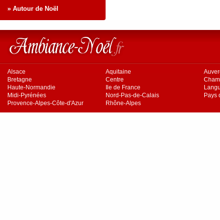
» Autour de Noël
Alsace
Aquitaine
Auve
Bretagne
Centre
Cham
Haute-Normandie
Ile de France
Langu
Midi-Pyrénées
Nord-Pas-de-Calais
Pays d
Provence-Alpes-Côte-d'Azur
Rhône-Alpes