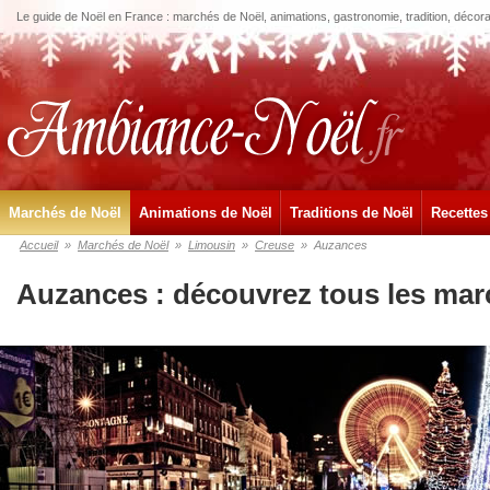
Le guide de Noël en France : marchés de Noël, animations, gastronomie, tradition, décora
Marchés de Noël
Animations de Noël
Traditions de Noël
Recettes
Accueil
»
Marchés de Noël
»
Limousin
»
Creuse
»
Auzances
Auzances : découvrez tous les mar