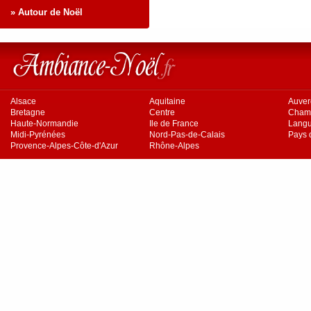
» Autour de Noël
Alsace
Aquitaine
Auve
Bretagne
Centre
Cham
Haute-Normandie
Ile de France
Langu
Midi-Pyrénées
Nord-Pas-de-Calais
Pays d
Provence-Alpes-Côte-d'Azur
Rhône-Alpes