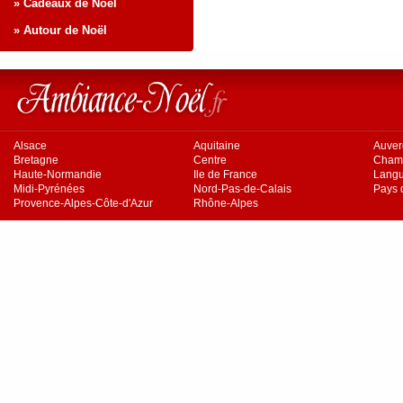
» Cadeaux de Noël
» Autour de Noël
Alsace
Aquitaine
Auve
Bretagne
Centre
Cham
Haute-Normandie
Ile de France
Langu
Midi-Pyrénées
Nord-Pas-de-Calais
Pays d
Provence-Alpes-Côte-d'Azur
Rhône-Alpes