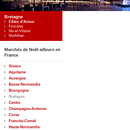
Bretagne
Côtes d'Armor
Finistère
Ille-et-Vilaine
Morbihan
Marchés de Noël ailleurs en
France
Alsace
Aquitaine
Auvergne
Basse-Normandie
Bourgogne
Bretagne
Centre
Champagne-Ardenne
Corse
Franche-Comté
Haute-Normandie