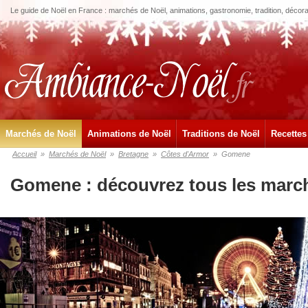
Le guide de Noël en France : marchés de Noël, animations, gastronomie, tradition, décora
Marchés de Noël
Animations de Noël
Traditions de Noël
Recettes
Accueil
»
Marchés de Noël
»
Bretagne
»
Côtes d'Armor
»
Gomene
Gomene : découvrez tous les marc