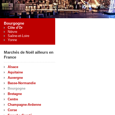
Bourgogne
Côte d'Or
Nièvre
Saône-et-Loire
Yonne
Marchés de Noël ailleurs en
France
Alsace
Aquitaine
Auvergne
Basse-Normandie
Bourgogne
Bretagne
Centre
Champagne-Ardenne
Corse