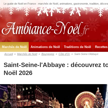
Le guide de Noël en France : marchés de Noël, animations, gastronomie, tradition, décora
Marchés de Noël
Animations de Noël
Traditions de Noël
Recettes
Accueil
»
Marchés de Noël
»
Bourgogne
»
Côte d'Or
»
Saint-Seine-l'Abbaye
Saint-Seine-l'Abbaye : découvrez t
Noël 2026