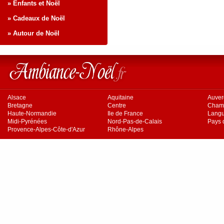
» Enfants et Noël
» Cadeaux de Noël
» Autour de Noël
Alsace
Aquitaine
Auve
Bretagne
Centre
Cham
Haute-Normandie
Ile de France
Langu
Midi-Pyrénées
Nord-Pas-de-Calais
Pays d
Provence-Alpes-Côte-d'Azur
Rhône-Alpes