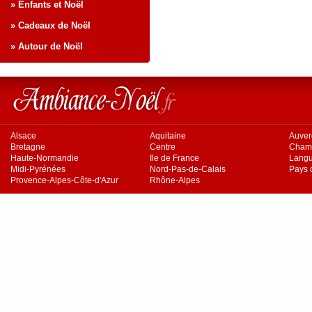
» Enfants et Noël
» Cadeaux de Noël
» Autour de Noël
Alsace
Aquitaine
Auve
Bretagne
Centre
Cham
Haute-Normandie
Ile de France
Langu
Midi-Pyrénées
Nord-Pas-de-Calais
Pays d
Provence-Alpes-Côte-d'Azur
Rhône-Alpes