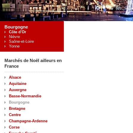
Bourgogne
Côte d'Or
Nièvre
Saône-et-Loire
Yonne
Marchés de Noël ailleurs en
France
Alsace
Aquitaine
Auvergne
Basse-Normandie
Bourgogne
Bretagne
Centre
Champagne-Ardenne
Corse