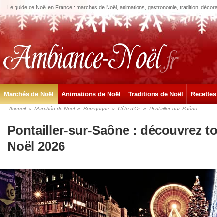
Le guide de Noël en France : marchés de Noël, animations, gastronomie, tradition, décora
Marchés de Noël
Animations de Noël
Traditions de Noël
Recettes
Accueil
»
Marchés de Noël
»
Bourgogne
»
Côte d'Or
»
Pontailler-sur-Saône
Pontailler-sur-Saône : découvrez t
Noël 2026