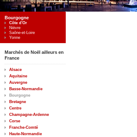
Bourgogne
Côte d'Or
Nièvre
Saône-et-Loire
Yonne
Marchés de Noël ailleurs en
France
Alsace
Aquitaine
Auvergne
Basse-Normandie
Bourgogne
Bretagne
Centre
Champagne-Ardenne
Corse
Franche-Comté
Haute-Normandie