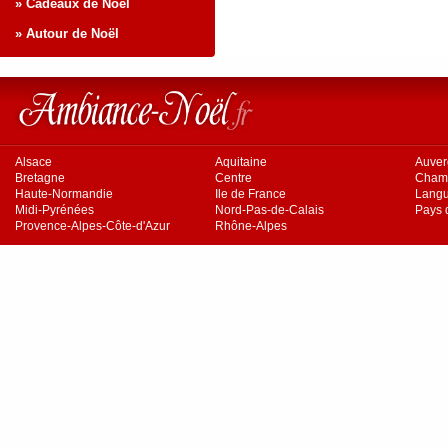
» Cadeaux de Noël
» Autour de Noël
Alsace
Aquitaine
Auve
Bretagne
Centre
Cham
Haute-Normandie
Ile de France
Langu
Midi-Pyrénées
Nord-Pas-de-Calais
Pays d
Provence-Alpes-Côte-d'Azur
Rhône-Alpes