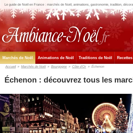
Le guide de Noël en France : marchés de Noël, animations, gastronomie, tradition, décora
Marchés de Noël
Animations de Noël
Traditions de Noël
Recettes
Accueil
»
Marchés de Noël
»
Bourgogne
»
Côte d'Or
»
Échenon
Échenon : découvrez tous les marc