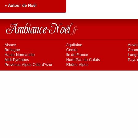
» Autour de Noël
Alsace
Aquitaine
Auve
Bretagne
Centre
Cham
Haute-Normandie
Ile de France
Langu
Midi-Pyrénées
Nord-Pas-de-Calais
Pays d
Provence-Alpes-Côte-d'Azur
Rhône-Alpes