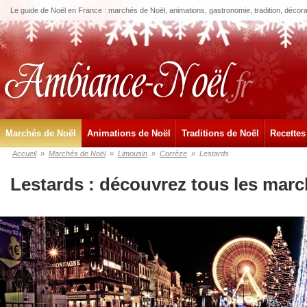
Le guide de Noël en France : marchés de Noël, animations, gastronomie, tradition, décora
Marchés de Noël
Animations de Noël
Traditions de Noël
Recettes
Accueil
»
Marchés de Noël
»
Limousin
»
Corrèze
»
Lestards
Lestards : découvrez tous les marc