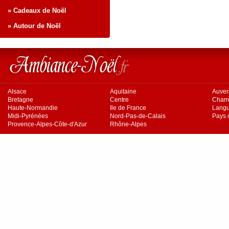
» Cadeaux de Noël
» Autour de Noël
Alsace
Aquitaine
Auve
Bretagne
Centre
Cham
Haute-Normandie
Ile de France
Langu
Midi-Pyrénées
Nord-Pas-de-Calais
Pays d
Provence-Alpes-Côte-d'Azur
Rhône-Alpes