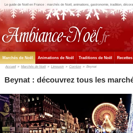
Le guide de Noël en France : marchés de Noël, animations, gastronomie, tradition, décora
Marchés de Noël
Animations de Noël
Traditions de Noël
Recettes
Accueil
»
Marchés de Noël
»
Limousin
»
Corrèze
»
Beynat
Beynat : découvrez tous les march