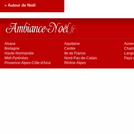
» Autour de Noël
Alsace
Aquitaine
Auve
Bretagne
Centre
Cham
Haute-Normandie
Ile de France
Langu
Midi-Pyrénées
Nord-Pas-de-Calais
Pays d
Provence-Alpes-Côte-d'Azur
Rhône-Alpes