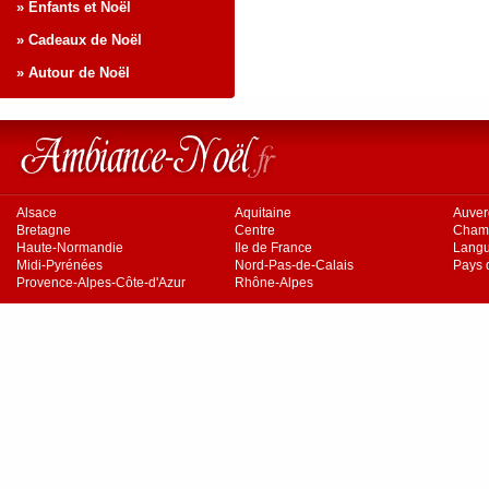
» Enfants et Noël
» Cadeaux de Noël
» Autour de Noël
Alsace
Aquitaine
Auve
Bretagne
Centre
Cham
Haute-Normandie
Ile de France
Langu
Midi-Pyrénées
Nord-Pas-de-Calais
Pays d
Provence-Alpes-Côte-d'Azur
Rhône-Alpes