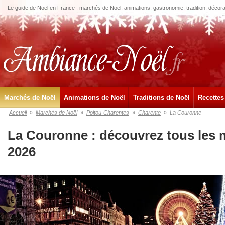
Le guide de Noël en France : marchés de Noël, animations, gastronomie, tradition, décora
Marchés de Noël
Animations de Noël
Traditions de Noël
Recettes
Accueil
»
Marchés de Noël
»
Poitou-Charentes
»
Charente
»
La Couronne
La Couronne : découvrez tous les 
2026