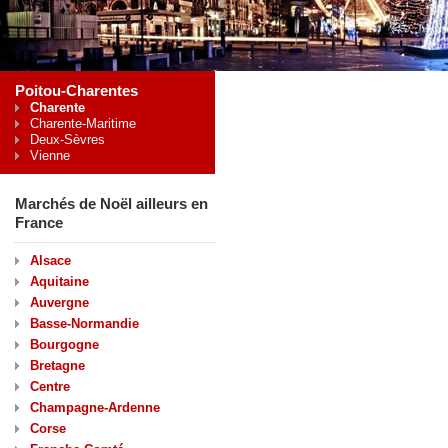
Poitou-Charentes
Charente
Charente-Maritime
Deux-Sèvres
Vienne
Marchés de Noël ailleurs en
France
Alsace
Aquitaine
Auvergne
Basse-Normandie
Bourgogne
Bretagne
Centre
Champagne-Ardenne
Corse