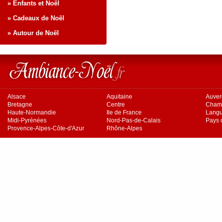
» Enfants et Noël
» Cadeaux de Noël
» Autour de Noël
Alsace
Aquitaine
Auve
Bretagne
Centre
Cham
Haute-Normandie
Ile de France
Langu
Midi-Pyrénées
Nord-Pas-de-Calais
Pays d
Provence-Alpes-Côte-d'Azur
Rhône-Alpes