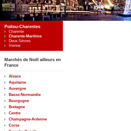
Poitou-Charentes
Charente
Charente-Maritime
Deux-Sèvres
Vienne
Marchés de Noël ailleurs en
France
Alsace
Aquitaine
Auvergne
Basse-Normandie
Bourgogne
Bretagne
Centre
Champagne-Ardenne
Corse