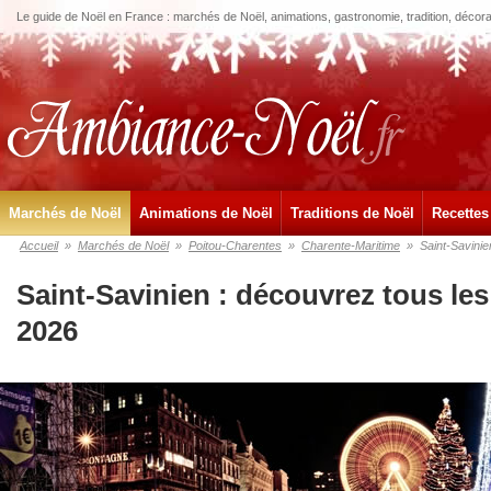
Le guide de Noël en France : marchés de Noël, animations, gastronomie, tradition, décora
Marchés de Noël
Animations de Noël
Traditions de Noël
Recettes
Accueil
»
Marchés de Noël
»
Poitou-Charentes
»
Charente-Maritime
»
Saint-Savinie
Saint-Savinien : découvrez tous le
2026