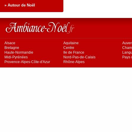
» Autour de Noël
Alsace
Aquitaine
Auve
Bretagne
Centre
Cham
Haute-Normandie
Ile de France
Langu
Midi-Pyrénées
Nord-Pas-de-Calais
Pays d
Provence-Alpes-Côte-d'Azur
Rhône-Alpes