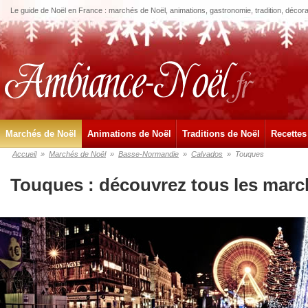
Le guide de Noël en France : marchés de Noël, animations, gastronomie, tradition, décora
Marchés de Noël
Animations de Noël
Traditions de Noël
Recettes
Accueil
»
Marchés de Noël
»
Basse-Normandie
»
Calvados
»
Touques
Touques : découvrez tous les marc