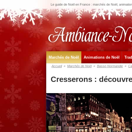
Le guide de Noël en France : marchés de Noël, animations
Marchés de Noël
Animations de Noël
Trad
Accueil
»
Marchés de Noël
»
Basse-Normandie
»
Ca
Cresserons : découvre