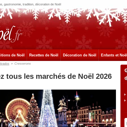
, gastronomie, tradition, décoration de Noël
itions de Noël
Recettes de Noël
Décoration de Noël
Enfants et Noë
lvados
»
Cresserons
z tous les marchés de Noël 2026