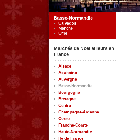
Basse-Normandie
Calvados
Manche
Orne
Marchés de Noël ailleurs en
France
Alsace
Aquitaine
Auvergne
Basse-Normandie
Bourgogne
Bretagne
Centre
Champagne-Ardenne
Corse
Franche-Comté
Haute-Normandie
Ile de France