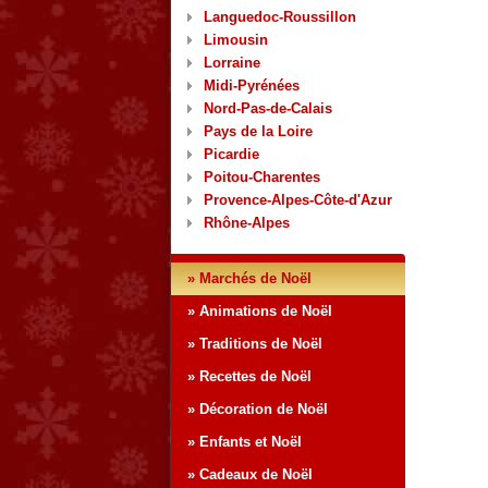
Languedoc-Roussillon
Limousin
Lorraine
Midi-Pyrénées
Nord-Pas-de-Calais
Pays de la Loire
Picardie
Poitou-Charentes
Provence-Alpes-Côte-d'Azur
Rhône-Alpes
» Marchés de Noël
» Animations de Noël
» Traditions de Noël
» Recettes de Noël
» Décoration de Noël
» Enfants et Noël
» Cadeaux de Noël