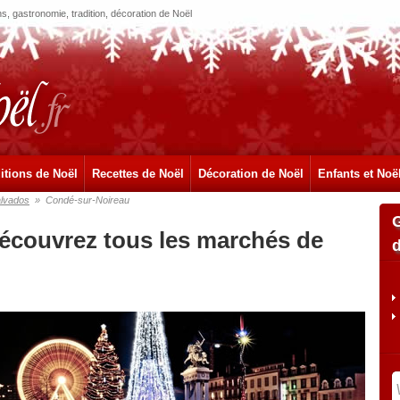
, gastronomie, tradition, décoration de Noël
itions de Noël
Recettes de Noël
Décoration de Noël
Enfants et Noë
lvados
»
Condé-sur-Noireau
écouvrez tous les marchés de