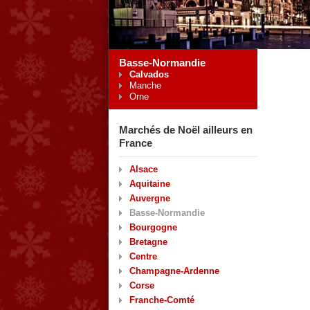
Basse-Normandie
Calvados
Manche
Orne
Marchés de Noël ailleurs en
France
Alsace
Aquitaine
Auvergne
Basse-Normandie
Bourgogne
Bretagne
Centre
Champagne-Ardenne
Corse
Franche-Comté