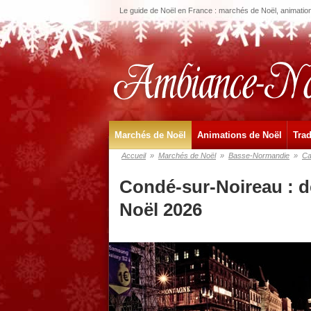
Le guide de Noël en France : marchés de Noël, animations
Marchés de Noël
Animations de Noël
Trad
Accueil
»
Marchés de Noël
»
Basse-Normandie
»
Ca
Condé-sur-Noireau : d
Noël 2026