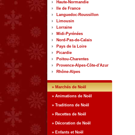
Haute-Normandie
Ile de France
Languedoc-Roussillon
Limousin
Lorraine
Midi-Pyrénées
Nord-Pas-de-Calais
Pays de la Loire
Picardie
Poitou-Charentes
Provence-Alpes-Côte-d'Azur
Rhône-Alpes
» Marchés de Noël
» Animations de Noël
» Traditions de Noël
» Recettes de Noël
» Décoration de Noël
» Enfants et Noël