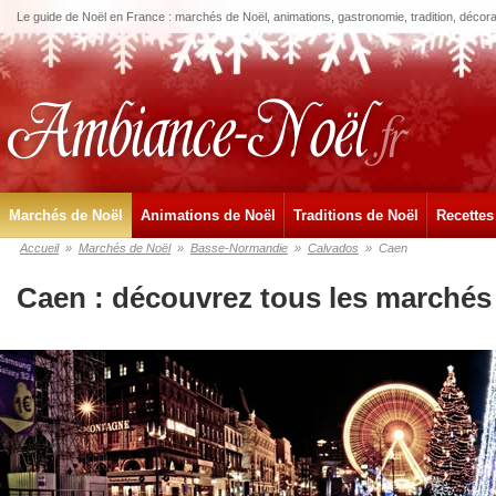
Le guide de Noël en France : marchés de Noël, animations, gastronomie, tradition, décora
Marchés de Noël
Animations de Noël
Traditions de Noël
Recettes
Accueil
»
Marchés de Noël
»
Basse-Normandie
»
Calvados
»
Caen
Caen : découvrez tous les marchés