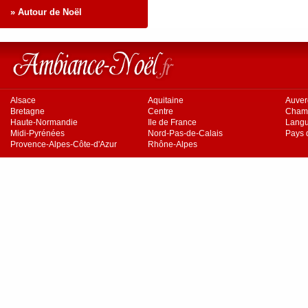
» Autour de Noël
Alsace
Aquitaine
Auve
Bretagne
Centre
Cham
Haute-Normandie
Ile de France
Langu
Midi-Pyrénées
Nord-Pas-de-Calais
Pays d
Provence-Alpes-Côte-d'Azur
Rhône-Alpes