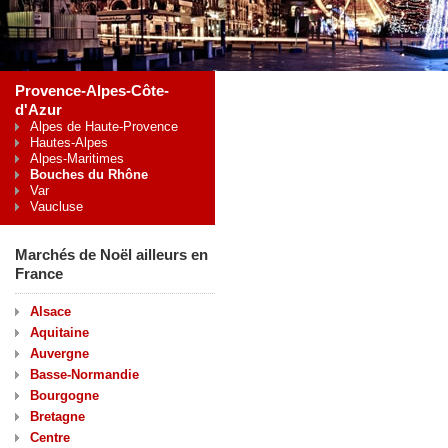
Provence-Alpes-Côte-
d'Azur
Alpes de Haute-Provence
Hautes-Alpes
Alpes-Maritimes
Bouches du Rhône
Var
Vaucluse
Marchés de Noël ailleurs en
France
Alsace
Aquitaine
Auvergne
Basse-Normandie
Bourgogne
Bretagne
Centre