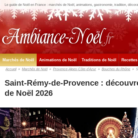
Le guide de Noël en France : marchés de Noël, animations, gastronomie, tradition, décora
Marchés de Noël
Animations de Noël
Traditions de Noël
Recettes
Accueil
»
Marchés de Noël
»
Provence-Alpes-Côte-d'Azur
»
Bouches du Rhône
»
S
Saint-Rémy-de-Provence : découvr
de Noël 2026