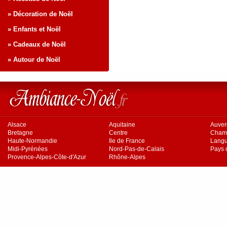
» Décoration de Noël
» Enfants et Noël
» Cadeaux de Noël
» Autour de Noël
Alsace
Aquitaine
Auve
Bretagne
Centre
Cham
Haute-Normandie
Ile de France
Langu
Midi-Pyrénées
Nord-Pas-de-Calais
Pays d
Provence-Alpes-Côte-d'Azur
Rhône-Alpes