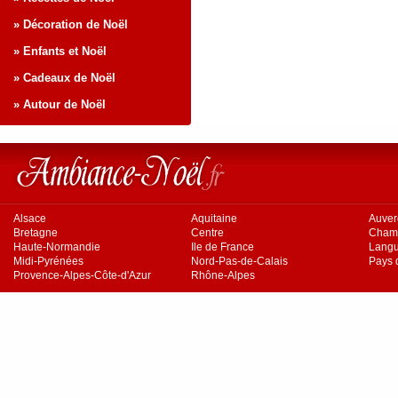
» Décoration de Noël
» Enfants et Noël
» Cadeaux de Noël
» Autour de Noël
Alsace
Aquitaine
Auve
Bretagne
Centre
Cham
Haute-Normandie
Ile de France
Langu
Midi-Pyrénées
Nord-Pas-de-Calais
Pays d
Provence-Alpes-Côte-d'Azur
Rhône-Alpes