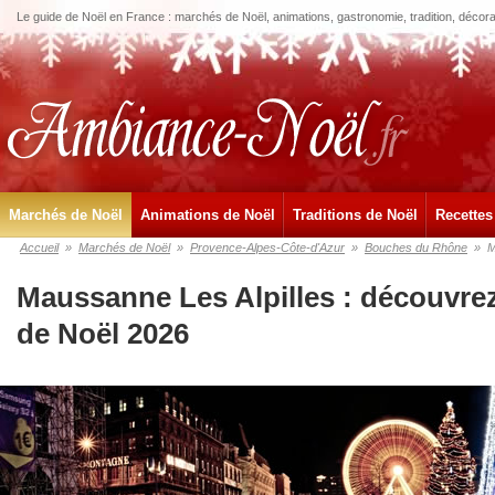
Le guide de Noël en France : marchés de Noël, animations, gastronomie, tradition, décora
Marchés de Noël
Animations de Noël
Traditions de Noël
Recettes
Accueil
»
Marchés de Noël
»
Provence-Alpes-Côte-d'Azur
»
Bouches du Rhône
»
M
Maussanne Les Alpilles : découvre
de Noël 2026