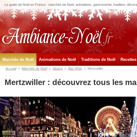
Le guide de Noël en France : marchés de Noël, animations, gastronomie, tradition, décora
Marchés de Noël
Animations de Noël
Traditions de Noël
Recettes
Accueil
»
Marchés de Noël
»
Alsace
»
Bas-Rhin
»
Mertzwiller
Mertzwiller : découvrez tous les m