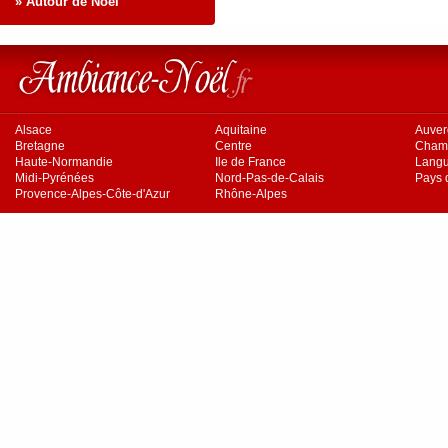
» Autour de Noël
Alsace
Aquitaine
Auve
Bretagne
Centre
Cham
Haute-Normandie
Ile de France
Langu
Midi-Pyrénées
Nord-Pas-de-Calais
Pays d
Provence-Alpes-Côte-d'Azur
Rhône-Alpes