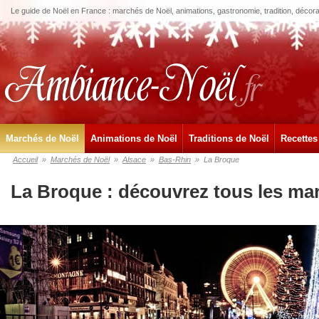
Le guide de Noël en France : marchés de Noël, animations, gastronomie, tradition, décora
Marchés de Noël
Animations de Noël
Traditions de Noël
Recettes
Accueil
»
Marchés de Noël
»
Alsace
»
Bas-Rhin
»
La Broque
La Broque : découvrez tous les ma