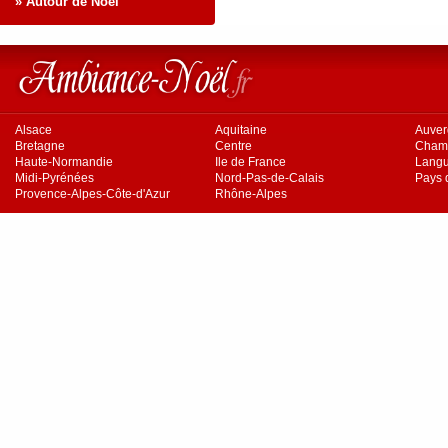
» Autour de Noël
Alsace
Aquitaine
Auve
Bretagne
Centre
Cham
Haute-Normandie
Ile de France
Langu
Midi-Pyrénées
Nord-Pas-de-Calais
Pays d
Provence-Alpes-Côte-d'Azur
Rhône-Alpes