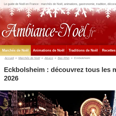
Le guide de Noël en France : marchés de Noël, animations, gastronomie, tradition, décora
Marchés de Noël
Animations de Noël
Traditions de Noël
Recettes
Accueil
»
Marchés de Noël
»
Alsace
»
Bas-Rhin
»
Eckbolsheim
Eckbolsheim : découvrez tous les 
2026