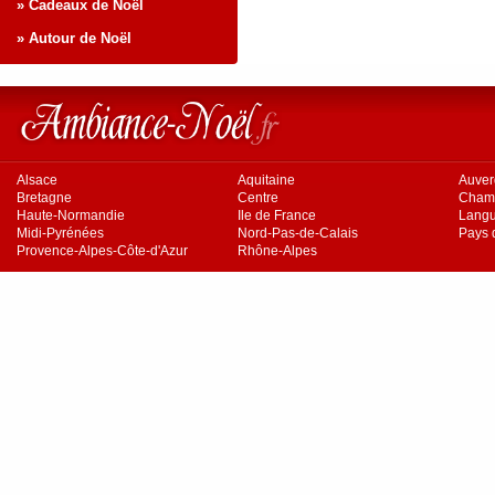
» Cadeaux de Noël
» Autour de Noël
Alsace
Aquitaine
Auve
Bretagne
Centre
Cham
Haute-Normandie
Ile de France
Langu
Midi-Pyrénées
Nord-Pas-de-Calais
Pays d
Provence-Alpes-Côte-d'Azur
Rhône-Alpes