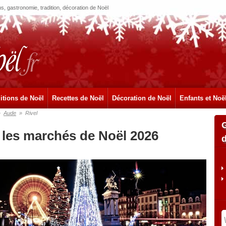
, gastronomie, tradition, décoration de Noël
itions de Noël
Recettes de Noël
Décoration de Noël
Enfants et Noë
»
Aude
»
Rivel
s les marchés de Noël 2026