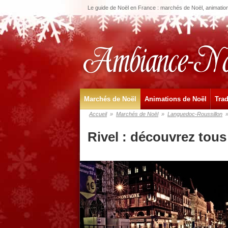
Le guide de Noël en France : marchés de Noël, animations
Marchés de Noël
Animations de Noël
Trad
Accueil
»
Marchés de Noël
»
Languedoc-Roussillon
Rivel : découvrez tou