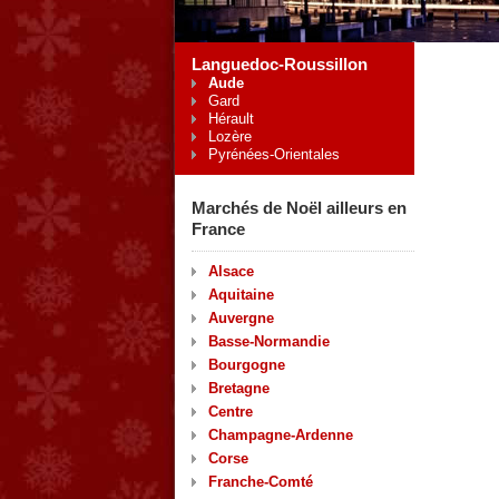
Languedoc-Roussillon
Aude
Gard
Hérault
Lozère
Pyrénées-Orientales
Marchés de Noël ailleurs en
France
Alsace
Aquitaine
Auvergne
Basse-Normandie
Bourgogne
Bretagne
Centre
Champagne-Ardenne
Corse
Franche-Comté