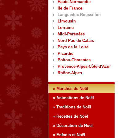
Haute-Normandie
Ile de France
Languedoc-Roussillon
Limousin
Lorraine
Midi-Pyrénées
Nord-Pas-de-Calais
Pays de la Loire
Picardie
Poitou-Charentes
Provence-Alpes-Côte-d'Azur
Rhône-Alpes
» Marchés de Noël
» Animations de Noël
» Traditions de Noël
» Recettes de Noël
» Décoration de Noël
» Enfants et Noël