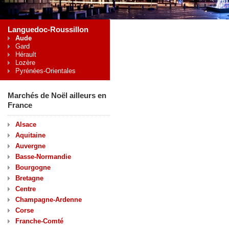
Languedoc-Roussillon
Aude
Gard
Hérault
Lozère
Pyrénées-Orientales
Marchés de Noël ailleurs en
France
Alsace
Aquitaine
Auvergne
Basse-Normandie
Bourgogne
Bretagne
Centre
Champagne-Ardenne
Corse
Franche-Comté