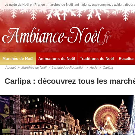
Le guide de Noël en France : marchés de Noël, animations, gastronomie, tradition, décora
Marchés de Noël
Animations de Noël
Traditions de Noël
Recettes
Accueil
»
Marchés de Noël
»
Languedoc-Roussillon
»
Aude
»
Carlipa
Carlipa : découvrez tous les march