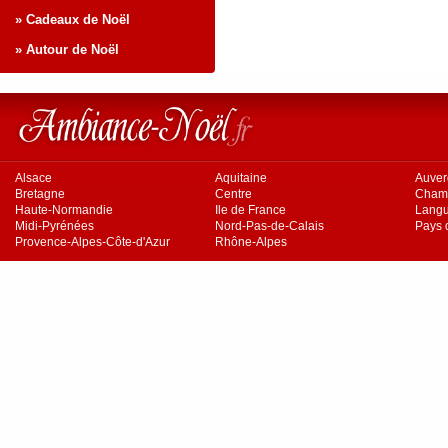
» Cadeaux de Noël
» Autour de Noël
Alsace
Aquitaine
Auve
Bretagne
Centre
Cham
Haute-Normandie
Ile de France
Langu
Midi-Pyrénées
Nord-Pas-de-Calais
Pays d
Provence-Alpes-Côte-d'Azur
Rhône-Alpes