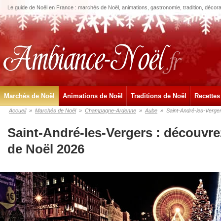
Le guide de Noël en France : marchés de Noël, animations, gastronomie, tradition, décora
Marchés de Noël
Animations de Noël
Traditions de Noël
Recettes
Accueil
»
Marchés de Noël
»
Champagne-Ardenne
»
Aube
»
Saint-André-les-Verge
Saint-André-les-Vergers : découvre
de Noël 2026