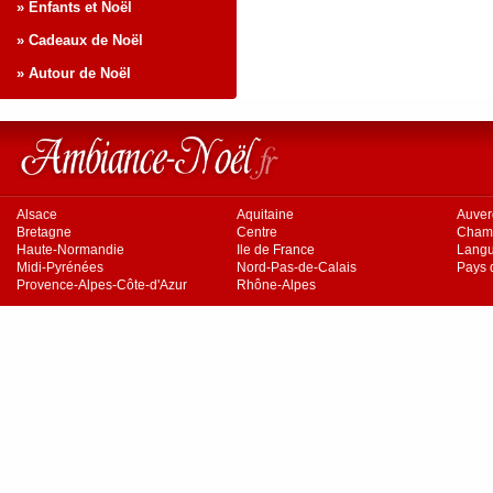
» Enfants et Noël
» Cadeaux de Noël
» Autour de Noël
Alsace
Aquitaine
Auve
Bretagne
Centre
Cham
Haute-Normandie
Ile de France
Langu
Midi-Pyrénées
Nord-Pas-de-Calais
Pays d
Provence-Alpes-Côte-d'Azur
Rhône-Alpes