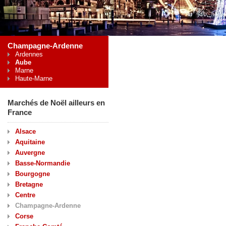
Champagne-Ardenne
Ardennes
Aube
Marne
Haute-Marne
Marchés de Noël ailleurs en
France
Alsace
Aquitaine
Auvergne
Basse-Normandie
Bourgogne
Bretagne
Centre
Champagne-Ardenne
Corse