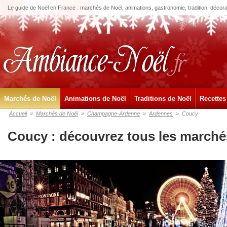
Le guide de Noël en France : marchés de Noël, animations, gastronomie, tradition, décora
Marchés de Noël
Animations de Noël
Traditions de Noël
Recettes
Accueil
»
Marchés de Noël
»
Champagne-Ardenne
»
Ardennes
»
Coucy
Coucy : découvrez tous les marché