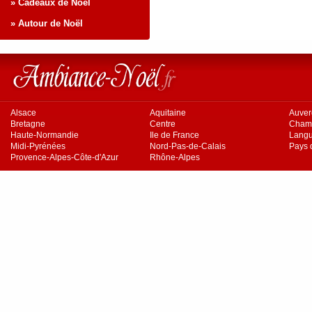
» Cadeaux de Noël
» Autour de Noël
Alsace
Aquitaine
Auve
Bretagne
Centre
Cham
Haute-Normandie
Ile de France
Langu
Midi-Pyrénées
Nord-Pas-de-Calais
Pays d
Provence-Alpes-Côte-d'Azur
Rhône-Alpes