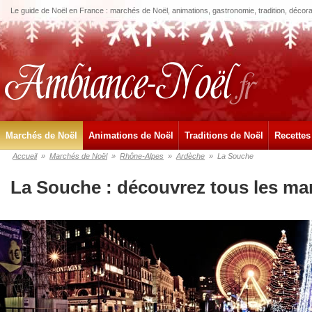
Le guide de Noël en France : marchés de Noël, animations, gastronomie, tradition, décora
Marchés de Noël
Animations de Noël
Traditions de Noël
Recettes
Accueil
»
Marchés de Noël
»
Rhône-Alpes
»
Ardèche
»
La Souche
La Souche : découvrez tous les ma