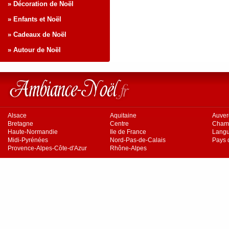
» Décoration de Noël
» Enfants et Noël
» Cadeaux de Noël
» Autour de Noël
Alsace
Aquitaine
Auve
Bretagne
Centre
Cham
Haute-Normandie
Ile de France
Langu
Midi-Pyrénées
Nord-Pas-de-Calais
Pays d
Provence-Alpes-Côte-d'Azur
Rhône-Alpes