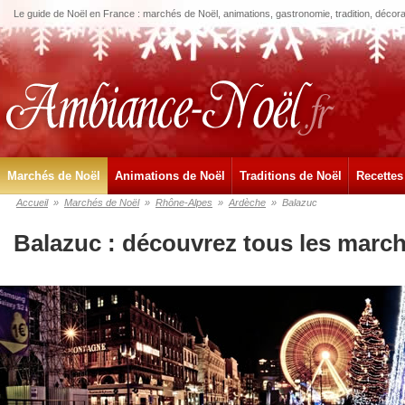
Le guide de Noël en France : marchés de Noël, animations, gastronomie, tradition, décora
Marchés de Noël
Animations de Noël
Traditions de Noël
Recettes
Accueil
»
Marchés de Noël
»
Rhône-Alpes
»
Ardèche
»
Balazuc
Balazuc : découvrez tous les marc