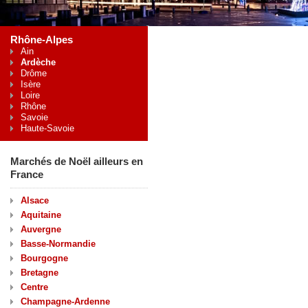
Rhône-Alpes
Ain
Ardèche
Drôme
Isère
Loire
Rhône
Savoie
Haute-Savoie
Marchés de Noël ailleurs en
France
Alsace
Aquitaine
Auvergne
Basse-Normandie
Bourgogne
Bretagne
Centre
Champagne-Ardenne