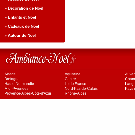
» Décoration de Noël
» Enfants et Noël
» Cadeaux de Noël
» Autour de Noël
Alsace
Aquitaine
Auve
Bretagne
Centre
Cham
Haute-Normandie
Ile de France
Langu
Midi-Pyrénées
Nord-Pas-de-Calais
Pays d
Provence-Alpes-Côte-d'Azur
Rhône-Alpes