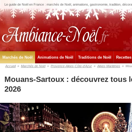
Le guide de Noël en France : marchés de Noël, animations, gastronomie, tradition, décora
Marchés de Noël
Animations de Noël
Traditions de Noël
Recettes
Accueil
»
Marchés de Noël
»
Provence-Alpes-Côte-d'Azur
»
Alpes-Maritimes
»
Mou
Mouans-Sartoux : découvrez tous l
2026