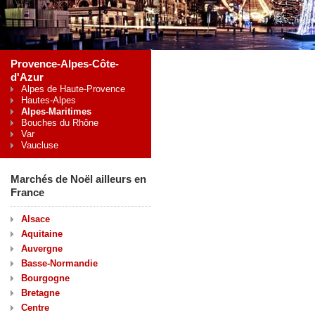
Provence-Alpes-Côte-
d'Azur
Alpes de Haute-Provence
Hautes-Alpes
Alpes-Maritimes
Bouches du Rhône
Var
Vaucluse
Marchés de Noël ailleurs en
France
Alsace
Aquitaine
Auvergne
Basse-Normandie
Bourgogne
Bretagne
Centre