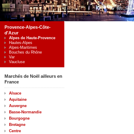
Provence-Alpes-Côte-
d'Azur
Alpes de Haute-Provence
Hautes-Alpes
Alpes-Maritimes
Bouches du Rhône
Var
Vaucluse
Marchés de Noël ailleurs en
France
Alsace
Aquitaine
Auvergne
Basse-Normandie
Bourgogne
Bretagne
Centre