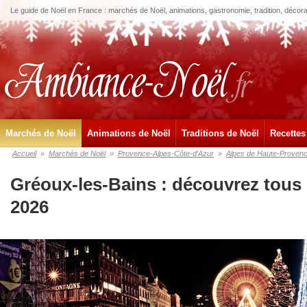
Le guide de Noël en France : marchés de Noël, animations, gastronomie, tradition, décora
Marchés de Noël
Animations de Noël
Traditions de Noël
Recettes
Accueil
»
Marchés de Noël
»
Provence-Alpes-Côte-d'Azur
»
Alpes de Haute-Proven
Gréoux-les-Bains : découvrez tous
2026