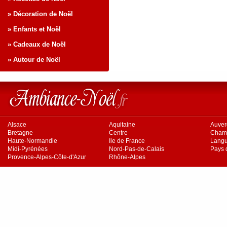
» Décoration de Noël
» Enfants et Noël
» Cadeaux de Noël
» Autour de Noël
Alsace
Aquitaine
Auve
Bretagne
Centre
Cham
Haute-Normandie
Ile de France
Langu
Midi-Pyrénées
Nord-Pas-de-Calais
Pays d
Provence-Alpes-Côte-d'Azur
Rhône-Alpes