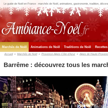
Le guide de Noël en France : marchés de Noël, animations, gastronomie, tradition, décora
Marchés de Noël
Animations de Noël
Traditions de Noël
Recettes
Accueil
»
Marchés de Noël
»
Provence-Alpes-Côte-d'Azur
»
Alpes de Haute-Proven
Barrême : découvrez tous les marc