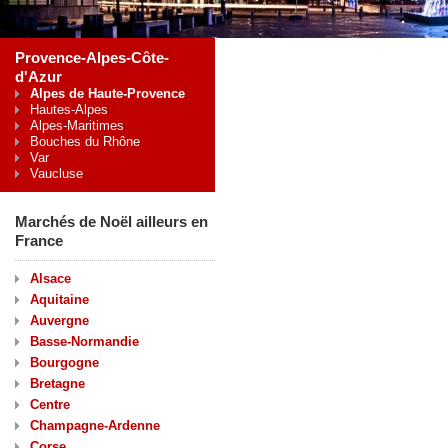
Provence-Alpes-Côte-
d'Azur
Alpes de Haute-Provence
Hautes-Alpes
Alpes-Maritimes
Bouches du Rhône
Var
Vaucluse
Marchés de Noël ailleurs en
France
Alsace
Aquitaine
Auvergne
Basse-Normandie
Bourgogne
Bretagne
Centre
Champagne-Ardenne
Corse