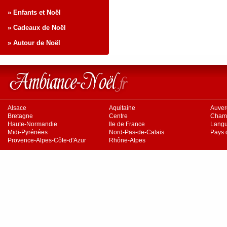
» Enfants et Noël
» Cadeaux de Noël
» Autour de Noël
Alsace
Aquitaine
Auve
Bretagne
Centre
Cham
Haute-Normandie
Ile de France
Langu
Midi-Pyrénées
Nord-Pas-de-Calais
Pays d
Provence-Alpes-Côte-d'Azur
Rhône-Alpes