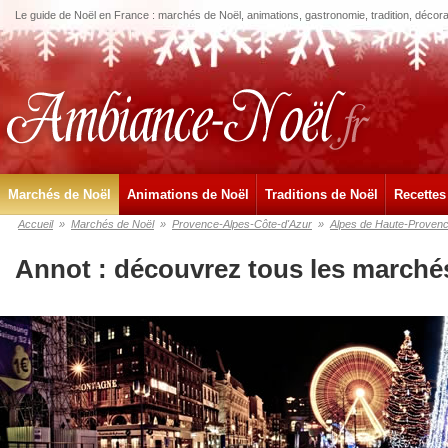
Le guide de Noël en France : marchés de Noël, animations, gastronomie, tradition, décora
Marchés de Noël
Animations de Noël
Traditions de Noël
Recettes
Accueil
»
Marchés de Noël
»
Provence-Alpes-Côte-d'Azur
»
Alpes de Haute-Proven
Annot : découvrez tous les marché