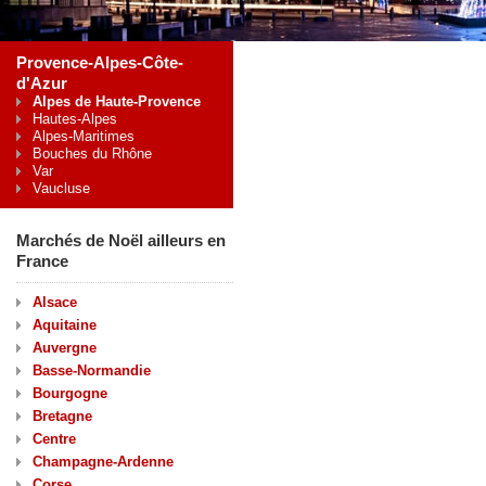
Provence-Alpes-Côte-
d'Azur
Alpes de Haute-Provence
Hautes-Alpes
Alpes-Maritimes
Bouches du Rhône
Var
Vaucluse
Marchés de Noël ailleurs en
France
Alsace
Aquitaine
Auvergne
Basse-Normandie
Bourgogne
Bretagne
Centre
Champagne-Ardenne
Corse