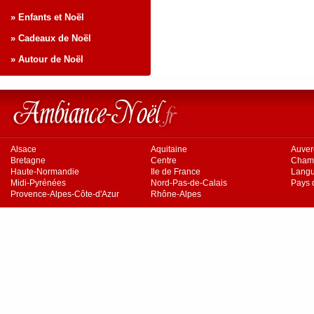
» Enfants et Noël
» Cadeaux de Noël
» Autour de Noël
Alsace
Aquitaine
Auve
Bretagne
Centre
Cham
Haute-Normandie
Ile de France
Langu
Midi-Pyrénées
Nord-Pas-de-Calais
Pays d
Provence-Alpes-Côte-d'Azur
Rhône-Alpes