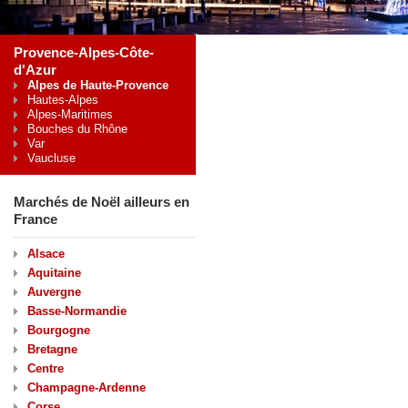
Provence-Alpes-Côte-
d'Azur
Alpes de Haute-Provence
Hautes-Alpes
Alpes-Maritimes
Bouches du Rhône
Var
Vaucluse
Marchés de Noël ailleurs en
France
Alsace
Aquitaine
Auvergne
Basse-Normandie
Bourgogne
Bretagne
Centre
Champagne-Ardenne
Corse