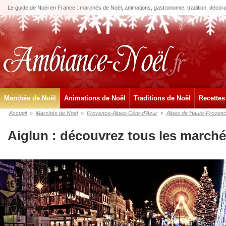
Le guide de Noël en France : marchés de Noël, animations, gastronomie, tradition, décora
Marchés de Noël
Animations de Noël
Traditions de Noël
Recettes
Accueil
»
Marchés de Noël
»
Provence-Alpes-Côte-d'Azur
»
Alpes de Haute-Proven
Aiglun : découvrez tous les marché