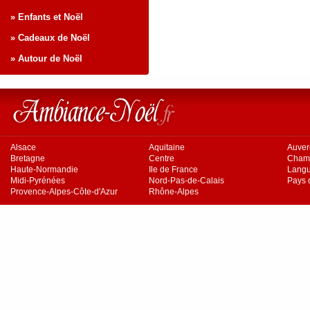
» Enfants et Noël
» Cadeaux de Noël
» Autour de Noël
Alsace
Aquitaine
Auve
Bretagne
Centre
Cham
Haute-Normandie
Ile de France
Langu
Midi-Pyrénées
Nord-Pas-de-Calais
Pays d
Provence-Alpes-Côte-d'Azur
Rhône-Alpes