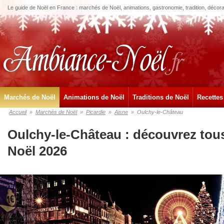
Le guide de Noël en France : marchés de Noël, animations, gastronomie, tradition, décora
Marchés de Noël
Animations de Noël
Traditions de Noël
Recettes
Accueil
»
Marchés de Noël
»
Picardie
»
Aisne
»
Oulchy-le-Château
Oulchy-le-Château : découvrez tou
Noël 2026