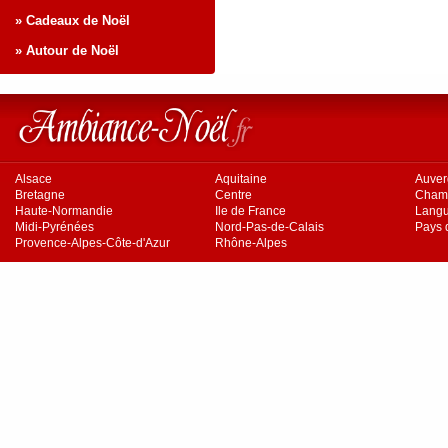
» Cadeaux de Noël
» Autour de Noël
Alsace
Aquitaine
Auve
Bretagne
Centre
Cham
Haute-Normandie
Ile de France
Langu
Midi-Pyrénées
Nord-Pas-de-Calais
Pays d
Provence-Alpes-Côte-d'Azur
Rhône-Alpes