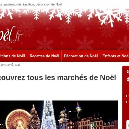
, gastronomie, tradition, décoration de Noël
itions de Noël
Recettes de Noël
Décoration de Noël
Enfants et Noë
igny-le-Grand
couvrez tous les marchés de Noël