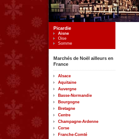
Picardie
Aisne
Oise
Somme
Marchés de Noël ailleurs en
France
Alsace
Aquitaine
Auvergne
Basse-Normandie
Bourgogne
Bretagne
Centre
Champagne-Ardenne
Corse
Franche-Comté