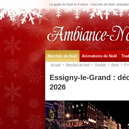
Le guide de Noël en France : marchés de Noël, animations
Marchés de Noël
Animations de Noël
Trad
Accueil
»
Marchés de Noël
»
Picardie
»
Aisne
»
Ess
Essigny-le-Grand : dé
2026