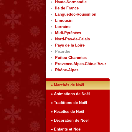
Haute-Normandie
Ile de France
Languedoc-Roussillon
Limousin
Lorraine
Midi-Pyrénées
Nord-Pas-de-Calais
Pays de la Loire
Picardie
Poitou-Charentes
Provence-Alpes-Côte-d'Azur
Rhône-Alpes
» Marchés de Noël
» Animations de Noël
» Traditions de Noël
» Recettes de Noël
» Décoration de Noël
» Enfants et Noël