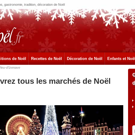
, gastronomie, tradition, décoration de Noël
itions de Noël
Recettes de Noël
Décoration de Noël
Enfants et Noë
Vieu-d'Izenave
uvrez tous les marchés de Noël