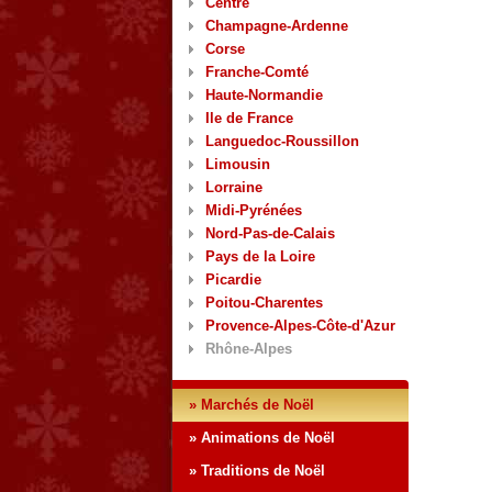
Centre
Champagne-Ardenne
Corse
Franche-Comté
Haute-Normandie
Ile de France
Languedoc-Roussillon
Limousin
Lorraine
Midi-Pyrénées
Nord-Pas-de-Calais
Pays de la Loire
Picardie
Poitou-Charentes
Provence-Alpes-Côte-d'Azur
Rhône-Alpes
» Marchés de Noël
» Animations de Noël
» Traditions de Noël