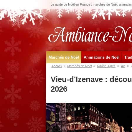
Le guide de Noël en France : marchés de Noël, animations
Marchés de Noël
Animations de Noël
Trad
Accueil
»
Marchés de Noël
»
Rhône-Alpes
»
Ain
»
Vieu-d'Izenave : déco
2026