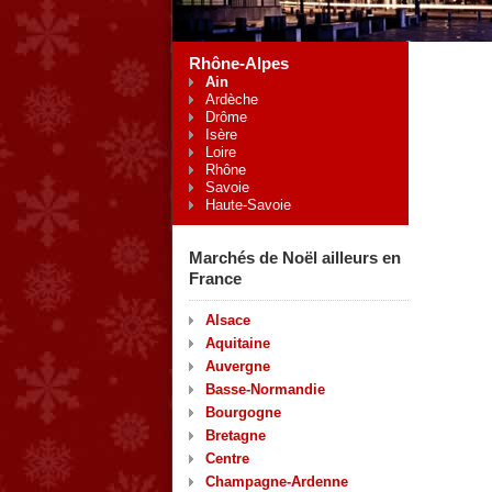
Rhône-Alpes
Ain
Ardèche
Drôme
Isère
Loire
Rhône
Savoie
Haute-Savoie
Marchés de Noël ailleurs en
France
Alsace
Aquitaine
Auvergne
Basse-Normandie
Bourgogne
Bretagne
Centre
Champagne-Ardenne