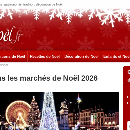
, gastronomie, tradition, décoration de Noël
itions de Noël
Recettes de Noël
Décoration de Noël
Enfants et Noë
iribel
us les marchés de Noël 2026