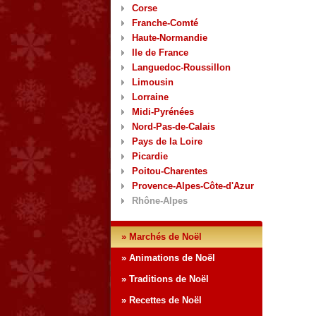
Corse
Franche-Comté
Haute-Normandie
Ile de France
Languedoc-Roussillon
Limousin
Lorraine
Midi-Pyrénées
Nord-Pas-de-Calais
Pays de la Loire
Picardie
Poitou-Charentes
Provence-Alpes-Côte-d'Azur
Rhône-Alpes
» Marchés de Noël
» Animations de Noël
» Traditions de Noël
» Recettes de Noël