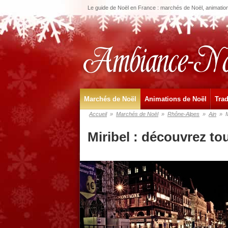
Le guide de Noël en France : marchés de Noël, animations
Marchés de Noël
Animations de Noël
Trad
Accueil
»
Marchés de Noël
»
Rhône-Alpes
»
Ain
»
M
Miribel : découvrez to