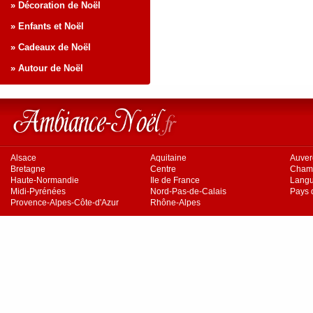
» Décoration de Noël
» Enfants et Noël
» Cadeaux de Noël
» Autour de Noël
Alsace
Aquitaine
Auve
Bretagne
Centre
Cham
Haute-Normandie
Ile de France
Langu
Midi-Pyrénées
Nord-Pas-de-Calais
Pays d
Provence-Alpes-Côte-d'Azur
Rhône-Alpes