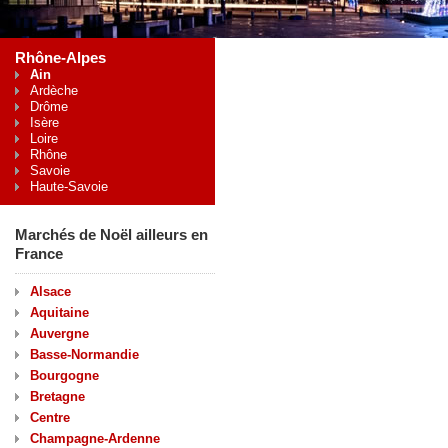
Rhône-Alpes
Ain
Ardèche
Drôme
Isère
Loire
Rhône
Savoie
Haute-Savoie
Marchés de Noël ailleurs en
France
Alsace
Aquitaine
Auvergne
Basse-Normandie
Bourgogne
Bretagne
Centre
Champagne-Ardenne