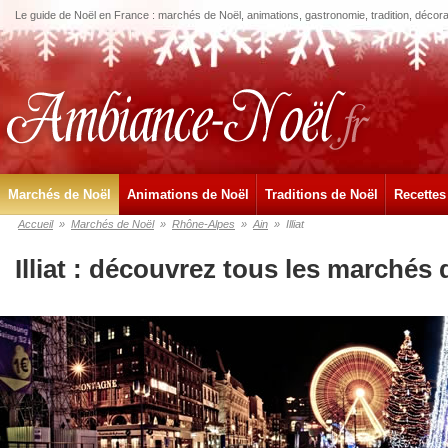
Le guide de Noël en France : marchés de Noël, animations, gastronomie, tradition, décora
Marchés de Noël
Animations de Noël
Traditions de Noël
Recettes
Accueil
»
Marchés de Noël
»
Rhône-Alpes
»
Ain
»
Illiat
Illiat : découvrez tous les marchés