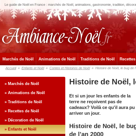
Le guide de Noël en France : marchés de Noël, animations, gastronomie, tradition, décora
Marchés de Noël
Animations de Noël
Traditions de Noël
Recettes
Accueil
»
Enfants et Noël
»
Contes et Histoires de Noël
»
Histoire de Noël, le bug de 
Histoire de Noël, 
» Marchés de Noël
» Animations de Noël
Et si un jour les enfants de la
terre ne reçoivent pas de
» Traditions de Noël
cadeaux? Voilà ce qu'il aura pu
» Recettes de Noël
arriver un jour.
» Décoration de Noël
Histoire de Noël, le bu
» Enfants et Noël
de l'an 2000