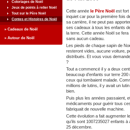
Coloriages de Noël
Jeux de points à relier Noël
Cette année
le Père Noël
est fort
Tout sur le Père Noël
inquiet car pour la première fois d
Contes et Histoires de Noël
sa carrière, il ne peut pas apporte
ses cadeaux à tous les enfants d
» Cadeaux de Noël
la terre. Cette année Noël se fera
» Autour de Noël
sans aucun cadeau.
Les pieds de chaque sapin de No
resteront vides, aucune voiture, 
distribués. Et vous vous demand
?
Tout a commencé il y a deux cents
beaucoup d’enfants sur terre 200 
ceux qui tombaient malade. Comme 
millions de lutins, il y avait un lut
bien.
Puis plus les années passaient, e
médicaments pour guérir tous ces
fabriquait de nouvelle machine.
Cette évolution a fait augmenter le
qu’ils sont 1007235027 enfants à 
25 décembre.