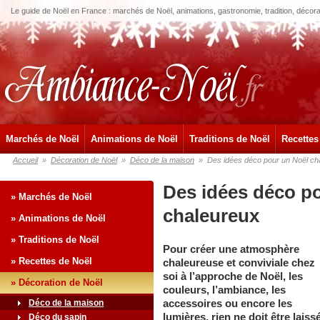
Le guide de Noël en France : marchés de Noël, animations, gastronomie, tradition, décora
Marchés de Noël
Animations de Noël
Traditions de Noël
Recettes
Accueil
»
Décoration de Noël
»
Déco de la maison
»
Des idées déco pour un Noël ch
Des idées déco p
» Marchés de Noël
chaleureux
» Animations de Noël
» Traditions de Noël
Pour créer une atmosphère
» Recettes de Noël
chaleureuse et conviviale chez
soi à l’approche de Noël, les
» Décoration de Noël
couleurs, l’ambiance, les
accessoires ou encore les
Déco de la maison
lumières, rien ne doit être laiss
Déco du sapin