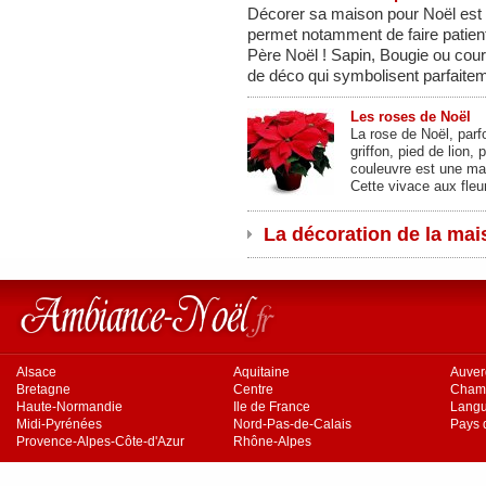
Décorer sa maison pour Noël est
permet notamment de faire patiente
Père Noël ! Sapin, Bougie ou cour
de déco qui symbolisent parfaitem
Les roses de Noël
La rose de Noël, par
griffon, pied de lion,
couleuvre est une magn
Cette vivace aux fleu
La décoration de la mais
Alsace
Aquitaine
Auve
Bretagne
Centre
Cham
Haute-Normandie
Ile de France
Langu
Midi-Pyrénées
Nord-Pas-de-Calais
Pays d
Provence-Alpes-Côte-d'Azur
Rhône-Alpes